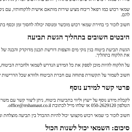
שמאי רכוש כמו רפאל ריבוח מציע שירות מותאם אישית ללקוחותיו, עם ניס
להם.
חשוב לזכור כי בחירת שמאי רכוש מוכשר ומנוסה יכולה לחסוך זמן וכסף בתה
היבטים חשובים בתהליך הגשת תביעה
הגשת תביעת ביטוח בגין נזקי מים והצפות דורשת תכנון מדוקדק והבנה של 
את הלקוח בתהליך.
על הלקוח להיות מוכן לספק את כל המידע הנדרש לשמאי ולחברת הביטוח, כול
חשוב לשמור על תקשורת פתוחה עם חברת הביטוח ולוודא שכל הדרישות ש
פרטי קשר למידע נוסף
לקבלת מידע נוסף על ייעוץ וליווי בתביעות ביטוח, ניתן ליצור קשר עם 
הטלפון 050-2629120 או שלחו מייל לכתובת office@rrshamaut.co.il.
חשוב לזכור כי שמאי רכוש מקצועי יכול להיות ההבדל בין תביעה מוצלחת ו
סיכום: השמאי יכול לשנות הכול