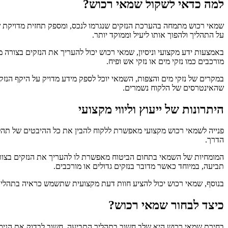
למה כדאי לשקול שמאי רכוש?
שמאי רכוש מתמחה בהערכת הנזקים שנגרמו לנכס, ומספק תחזית מדויקת של
על התהליך ולהפוך אותו ליעיל וממוקד יותר.
באמצעות ידע מקצועי וניסיון, שמאי רכוש יכול להעריך את הנזקים בצורה 
מורכבים כמו נזקי מים או נזקי אש ופיח.
במקרים של נזקי מים והצפות, השמאי יוכל לספק מידע מדויק על היקף הנזק
שהאינטרסים של הלקוח נשמרים.
היתרונות של ייעוץ וליווי מקצועי
פנייה לשמאי רכוש מקצועי מאפשרת ללקוח להבין את כל ההיבטים של תה
הדרך.
המומחיות של השמאי בתחום הביטוח מאפשרת לו להעריך את הנזקים בצורה א
תביעה, במיוחד כאשר מדובר בנזקים גדולים או מורכבים.
בנוסף, שמאי רכוש יכול להציע חוות דעת מקצועית שתשמש כראיה בתהליך 
כיצד לבחור שמאי רכוש?
בחירת שמאי רכוש היא שלב חשוב בתהליך התביעה. חשוב לבדוק את הניסיון 