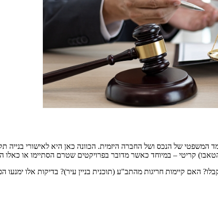
משפטי של הנכס ושל החברה היזמית. הכוונה כאן היא לאישורי בנייה תקפים,
טאבו) קריטי – במיוחד כאשר מדובר בפרויקטים שטרם הסתיימו או כאלו ה
לו? האם קיימות חריגות מהתב"ע (תוכנית בניין עיר)? בדיקות אלו ימנעו ה