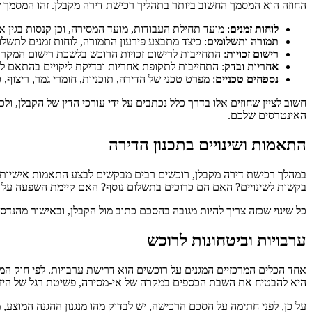
החוזה הוא המסמך החשוב ביותר בתהליך רכישת דירה מקבלן. זהו המסמך שמ
לוחות זמנים
: מועד תחילת העבודות, מועד המסירה, וכן קנסות בגין אי
תמורה ותשלומים
: כיצד מתבצע פירעון התמורה, לוחות זמנים לתשלומי
רישום זכויות
: התחייבות לרישום זכויות הרוכש בלשכת רישום המקר
אחריות ובדק
: התחייבות לתקופת אחריות ובדיקת ליקויים בהתאם ל
נספחים טכניים
: מפרט טכני של הדירה, תוכניות, חומרי גמר, ריצוף, כ
חשוב לציין שחוזים אלו בדרך כלל נכתבים על ידי עורכי הדין של הקבלן, ו
האינטרסים שלכם.
התאמות ושינויים בתכנון הדירה
במהלך רכישת דירה מקבלן, רוכשים רבים מבקשים לבצע התאמות אישיות בדי
בקשות לשינויים? האם הם כרוכים בתשלום נוסף? האם קיימת השפעה על ל
כל שינוי שכזה צריך להיות מגובה בהסכם כתוב מול הקבלן, ובאישור מהנדס 
ערבויות וביטחונות לרוכש
אחד הכלים המרכזיים המגנים על רוכשים הוא דרישת ערבויות. לפי חוק המ
היא להבטיח את השבת הכספים במקרה של אי-מסירה, פשיטת רגל של היזם
על כן, לפני חתימה על הסכם הרכישה, יש לבדוק מהו מנגנון ההגנה המוצע, 