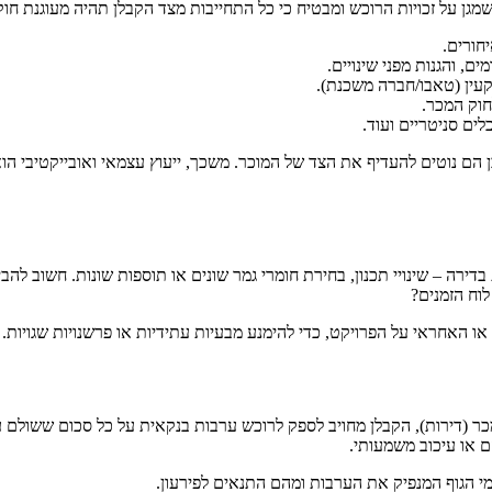
גן על זכויות הרוכש ומבטיח כי כל התחייבות מצד הקבלן תהיה מעוגנת חוק
חורים.
ם, והגנות מפני שינויים.
קעין (טאבו/חברה משכנת).
חוק המכר.
לים סניטריים ועוד.
לכן הם נוטים להעדיף את הצד של המוכר. משכך, ייעוץ עצמאי ואובייקטיבי ה
רה – שינויי תכנון, בחירת חומרי גמר שונים או תוספות שונות. חשוב להב
וח הזמנים?
או האחראי על הפרויקט, כדי להימנע מבעיות עתידיות או פרשנויות שגויות.
כר (דירות), הקבלן מחויב לספק לרוכש ערבות בנקאית על כל סכום ששולם ע
 או עיכוב משמעותי.
מי הגוף המנפיק את הערבות ומהם התנאים לפירעון.