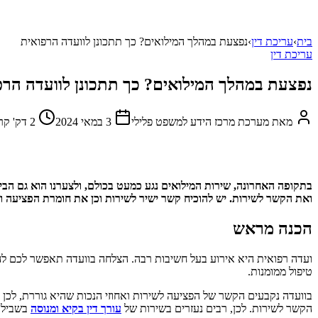
בית
›
עריכת דין
›
נפצעת במהלך המילואים? כך תתכונן לוועדה הרפואית
עריכת דין
נפצעת במהלך המילואים? כך תתכונן לוועדה הרפ
מאת
מערכת מרכז הידע למשפט פלילי
3 במאי 2024
2
דק' קר
בתקופה האחרונה, שירות המילואים נגע כמעט בכולם, ולצערנו הוא גם הבי
ואת הקשר לשירות. יש להוכיח קשר ישיר לשירות וכן את חומרת הפציעה 
הכנה מראש
ועדה רפואית היא אירוע בעל חשיבות רבה. הצלחה בוועדה תאפשר לכם להתחי
טיפול ממומנות.
בוועדה נקבעים הקשר של הפציעה לשירות ואחוזי הנכות שהיא גוררת, ל
הקשר לשירות. לכן, רבים נעזרים בשירות של
עורך דין בקיא ומנוסה
בשביל ש